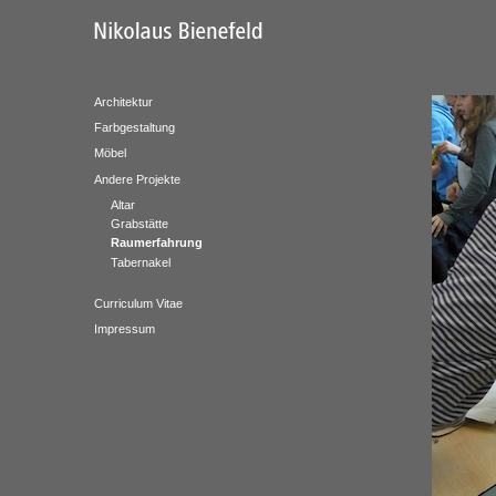
Architektur
Farbgestaltung
Möbel
Andere Projekte
Altar
Grabstätte
Raumerfahrung
Tabernakel
Curriculum Vitae
Impressum